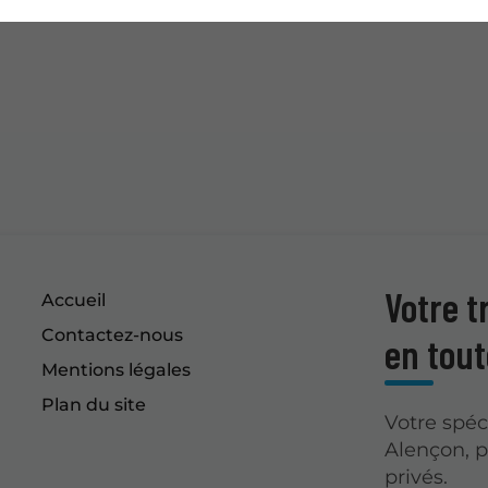
Votre t
Accueil
Contactez-nous
en tout
Mentions légales
Plan du site
Votre spéc
Alençon, 
privés.