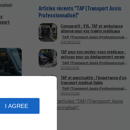
nalisé)
Articles récents "TAP (Transport Assis
Professionnalisé)"
es
sport
Comparatif : VSL, TAP et ambulance
allongé pour vos trajets médicaux
TAP (Transport Assis Professionnalisé)
03/08/2026
TAP pour vos rendez-vous médicaux :
astuces pour un déplacement serein
TAP (Transport Assis Professionnalisé)
01/06/2026
TAP et ponctualité : l’importance d’un
transport médical fiable
TAP (Transport Assis Professionnalisé)
01/04/2026
nalisé)
Plus d'articles "TAP (Transport Assis
I AGREE
Professionnalisé)"
 votre
é