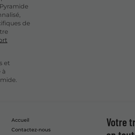
 Pyramide
nalisé,
ifiques de
tre
ort
s et
 à
amide.
Votre t
Accueil
Contactez-nous
en tout