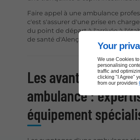
Faire appel à une ambulance profes
c'est s'assurer d'une prise en charg
du point de départ à l'arrivée à l'ét
de santé d'Alençon.
Your priva
We use Cookies to
personalising conte
Les avantages d'une
traffic and optimizi
clicking "I Agree" 
from our providers
ambulance : experti
équipement spéciali