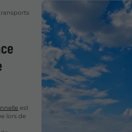
transports
nce
e
nnelle
est
e lors de