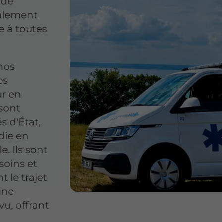
 de
ialement
e à toutes
nos
es
ur en
sont
 d'État,
die en
. Ils sont
soins et
t le trajet
une
u, offrant