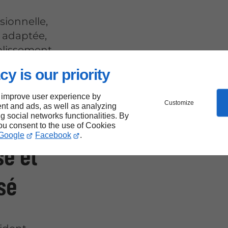
sionnelle,
e adaptée,
ablissement
cy is our priority
 improve user experience by
Customize
nt and ads, as well as analyzing
ng social networks functionalities. By
you consent to the use of Cookies
Google
Facebook
.
se et
sé