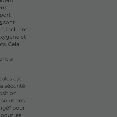
ident
ent
sport
s
sont
e, incluant
'oxygène et
ts. Cela
ent si
ules est
a sécurité
osition
 solutions
ngé" pour
 pour les