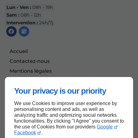
Lun - Ven :
08h - 19h
Sam :
08h - 12h
Intervention :
24h/7j
Accueil
Contactez-nous
Mentions légales
Plan du site
Your privacy is our priority
We use Cookies to improve user experience by
Haut de page
personalising content and ads, as well as
analyzing traffic and optimizing social networks
functionalities. By clicking "I Agree" you consent to
the use of Cookies from our providers
Google
Facebook
.